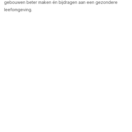
gebouwen beter maken én bijdragen aan een gezondere
leefomgeving.
Beide benen
op stevige
grond
Wij geloven in aanpakken, niet in schreeuwen. Grote woorden
laten we liever aan anderen over — wij kiezen voor
betekenisvolle projecten die echt iets bijdragen. Wat we
maken, staat stevig en klopt tot in de details. Bij ons wordt
nuchter gewerkt, met hart voor het vak. We steken de handen