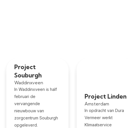
Projecten
We laten graag zien wat we maken, waar onze installaties
het verschil maken en voor wie. Ons werk spreekt voor zich.
Bekijk project
Bekijk project
Project
Souburgh
Waddinxveen
In Waddinxveen is half
Project Linden
februari de
Amsterdam
vervangende
In opdracht van Dura
nieuwbouw van
Vermeer werkt
zorgcentrum Souburgh
Klimaatservice
opgeleverd.